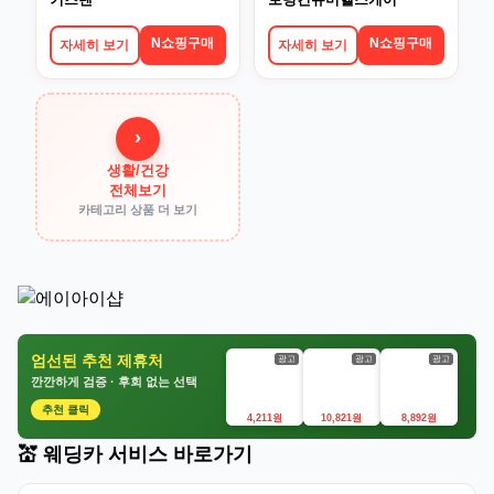
N쇼핑구매
N쇼핑구매
자세히 보기
자세히 보기
›
생활/건강
전체보기
카테고리 상품 더 보기
엄선된 추천 제휴처
광고
광고
광고
깐깐하게 검증 · 후회 없는 선택
추천 클릭
4,211원
10,821원
8,892원
💒 웨딩카 서비스 바로가기