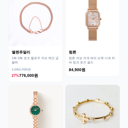
엘렌쥬얼리
럼튼
14k 18k 로즈 할로우 커브 체인 금
럼튼 여성 자개 메쉬 손목 시계 하
팔찌
버 핑크 로즈 골드
1,062,700원
84,900원
776,000원
27%