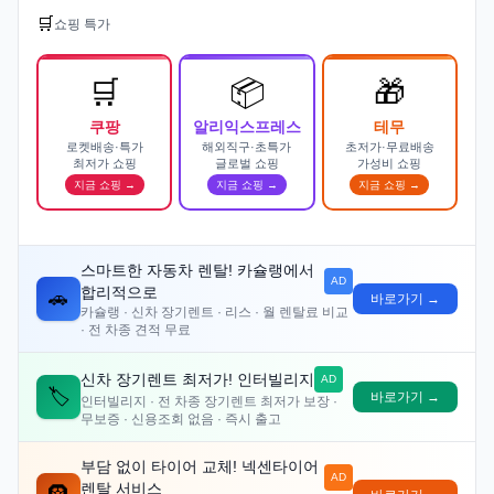
🛒
쇼핑 특가
🛒
📦
🎁
쿠팡
알리익스프레스
테무
로켓배송·특가
해외직구·초특가
초저가·무료배송
최저가 쇼핑
글로벌 쇼핑
가성비 쇼핑
지금 쇼핑 →
지금 쇼핑 →
지금 쇼핑 →
스마트한 자동차 렌탈! 카슐랭에서
AD
합리적으로
🚗
바로가기 →
카슐랭 · 신차 장기렌트 · 리스 · 월 렌탈료 비교
· 전 차종 견적 무료
신차 장기렌트 최저가! 인터빌리지
AD
🏷️
바로가기 →
인터빌리지 · 전 차종 장기렌트 최저가 보장 ·
무보증 · 신용조회 없음 · 즉시 출고
부담 없이 타이어 교체! 넥센타이어
AD
렌탈 서비스