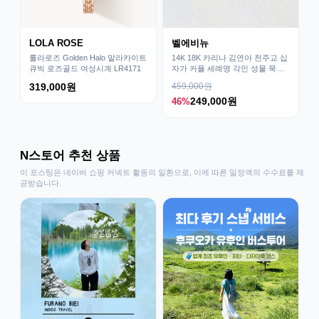
LOLA ROSE
벨에비뉴
롤라로즈 Golden Halo 말라카이트
14K 18K 카리나 김연아 천주교 십
큐빅 로즈골드 여성시계 LR4171
자가 커플 세례명 각인 성물 묵주
금 반지 링 선물
319,000원
459,000원
249,000원
46%
N스토어 추천 상품
이 포스팅은 네이버 쇼핑 커넥트 활동의 일환으로, 이에 따른 일정액의 수수료를 제
공받습니다.