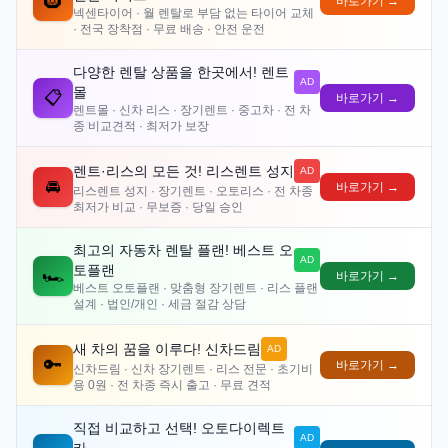
🛞
바로가기 →
넥센타이어 · 월 렌탈로 부담 없는 타이어 교체
· 전국 장착점 · 무료 배송 · 안전 운전
다양한 렌탈 상품을 한곳에서! 렌트
AD
몰
📋
바로가기 →
렌트몰 · 신차 리스 · 장기렌트 · 중고차 · 전 차
종 비교견적 · 최저가 보장
렌트·리스의 모든 것! 리스렌트 성지
AD
🚘
바로가기 →
리스렌트 성지 · 장기렌트 · 오토리스 · 전 차종
최저가 비교 · 무보증 · 당일 승인
최고의 자동차 렌탈 플랜! 베스트 오
AD
토플랜
🏎️
바로가기 →
베스트 오토플랜 · 맞춤형 장기렌트 · 리스 플랜
설계 · 법인/개인 · 세금 절감 상담
새 차의 꿈을 이루다! 신차드림
AD
🔑
바로가기 →
신차드림 · 신차 장기렌트 · 리스 전문 · 초기비
용 0원 · 전 차종 즉시 출고 · 무료 견적
직접 비교하고 선택! 오토다이렉트
AD