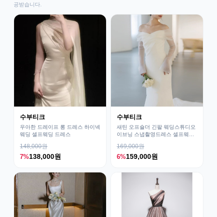
공받습니다.
수부티크
수부티크
우아한 드레이프 롱 드레스 하이넥
새틴 오프숄더 긴팔 웨딩스튜디오
웨딩 셀프웨딩 드레스
이브닝 스냅촬영드레스 셀프웨딩
드레스
148,000원
169,000원
138,000원
159,000원
7%
6%