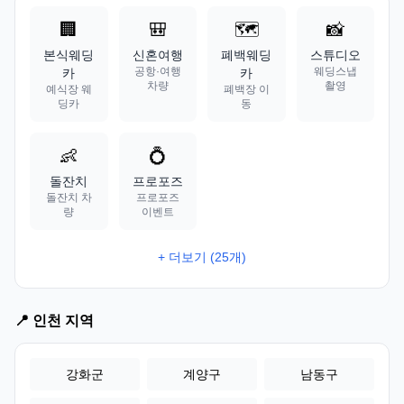
🏢
🎒
🗺️
📸
본식웨딩
신혼여행
폐백웨딩
스튜디오
공항·여행
웨딩스냅
카
카
차량
촬영
예식장 웨
폐백장 이
딩카
동
👶
💍
돌잔치
프로포즈
돌잔치 차
프로포즈
량
이벤트
+ 더보기 (25개)
📍 인천 지역
강화군
계양구
남동구