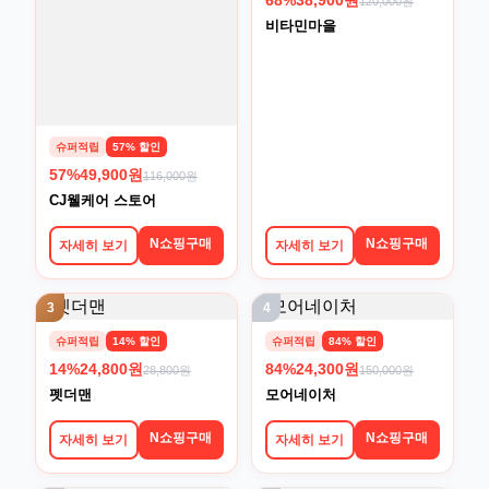
68%
38,900원
120,000원
비타민마을
슈퍼적립
57% 할인
57%
49,900원
116,000원
CJ웰케어 스토어
N쇼핑구매
N쇼핑구매
자세히 보기
자세히 보기
3
4
슈퍼적립
14% 할인
슈퍼적립
84% 할인
14%
24,800원
84%
24,300원
28,800원
150,000원
펫더맨
모어네이처
N쇼핑구매
N쇼핑구매
자세히 보기
자세히 보기