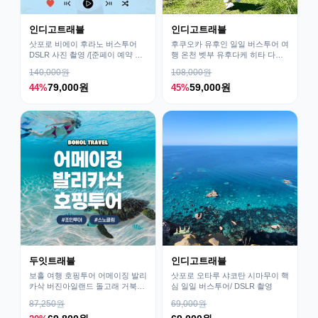
인디고트래블
인디고트래블
삿포로 비에이 후라노 버스투어
후쿠오카 유후인 일일 버스투어 여
DSLR 사진 촬영 /[준페이 예약 식
행 온천 벳부 유후다케 히타 다자
사]
이후
140,000원
108,000원
79,000원
59,000원
44%
45%
두잇트래블
인디고트래블
보홀 여행 호핑투어 어메이징 발리
삿포로 오타루 샤코탄 시마무이 핵
카삭 버진아일랜드 돌고래 거북이
심 일일 버스투어/ DSLR 촬영
픽드랍 포함
87,250원
69,000원