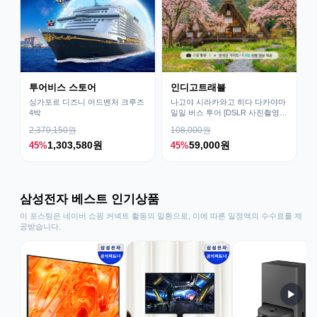
투어비스 스토어
인디고트래블
싱가포르 디즈니 어드벤처 크루즈
나고야 시라카와고 히다 다카야마
4박
일일 버스 투어 [DSLR 사진촬영
서비스]
2,370,150원
108,000원
1,303,580원
59,000원
45%
45%
삼성전자 베스트 인기상품
이 포스팅은 네이버 쇼핑 커넥트 활동의 일환으로, 이에 따른 일정액의 수수료를 제
공받습니다.
▶