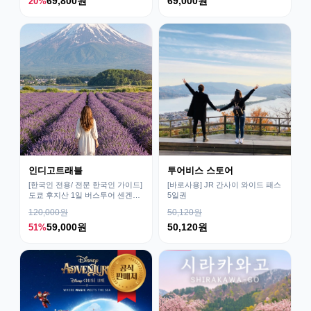
69,800원
69,000원
20%
인디고트래블
투어비스 스토어
[한국인 전용/ 전문 한국인 가이드]
[바로사용] JR 간사이 와이드 패스
도쿄 후지산 1일 버스투어 센겐공
5일권
원 히카와시계점/DSLR 사진촬영
120,000원
50,120원
59,000원
50,120원
51%