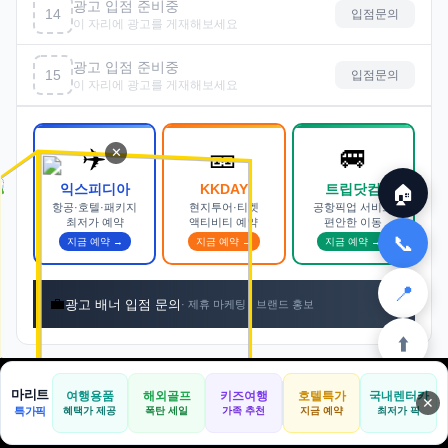
광고 입점 준비중
14
입점문의
이 자리에 광고를 게재해보세요
광고 입점 준비중
15
입점문의
이 자리에 광고를 게재해보세요
✈️
🎫
🚐
✕
🏠
익스피디아
KKDAY
트립닷컴
항공·호텔·패키지
현지투어·티켓
공항픽업 서비스
최저가 예약
액티비티 예약
편안한 이동
📞
지금 예약 →
지금 예약 →
지금 예약 →
📍
💼
→
광고 배너 입점 문의
· 제휴 마케팅 · 브랜드 홍보
⬆️
🔍 인천 웨딩카 추천
마리트
여행용품
해외골프
키즈여행
호텔특가
국내렌터카
✕
🏠
📝
💬
🚐
🛒
특가픽
혜택가 제공
폭탄 세일
가족 추천
지금 예약
최저가 픽
🏠
💬
🚗
📋
🛒
🎁
홈
홈
커뮤
견적
기사
커뮤니티
견적
기사등록
쿠팡
아마존
테무
네이버 검색
구글 검색
다음 검색