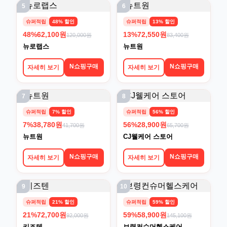
5
6
슈퍼적립
48% 할인
슈퍼적립
13% 할인
48%
62,100원
13%
72,550원
120,000원
83,400원
뉴로랩스
뉴트원
N쇼핑구매
N쇼핑구매
자세히 보기
자세히 보기
7
8
슈퍼적립
7% 할인
슈퍼적립
56% 할인
7%
38,780원
56%
28,900원
41,700원
65,700원
뉴트원
CJ웰케어 스토어
N쇼핑구매
N쇼핑구매
자세히 보기
자세히 보기
9
10
슈퍼적립
21% 할인
슈퍼적립
59% 할인
21%
72,700원
59%
58,900원
92,000원
145,100원
키즈텐
보령컨슈머헬스케어