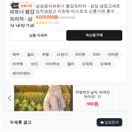
삼성공식파트너 평강프라자 - 삼성 냉장고세트
21% 할인
정품인증
김치냉장고 키친핏 비스포크 신혼가전 혼수 입
주가전 빌트인 화이트
4,029,000원
5,080,000원
★★★★⭐
(4,149)
N쇼핑구매
상품 자세히
테무
알리
쿠팡
11번가
G마켓
SSG
아마존
라쿠텐
쉬인
아이허브
컬리
도매꾹
도매매
에어비앤비
🎯
제휴 광고
💼 입점문의