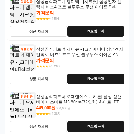
삼성공식파트너 엠디텍 - [시크릿] 삼성전자 갤
100% 할인
정품인증
럭시 버즈4 프로 블루투스 무선 이어폰 SM-
R640N
가격문의
★★★★⭐
(4,508)
N쇼핑구매
상품 자세히
삼성공식파트너 제이유 - [크리에이터]삼성전자
100% 할인
정품인증
갤럭시 버즈4 프로 무선 블루투스 이어폰 ANC
SM-R640N
가격문의
★★★★⭐
(3,209)
N쇼핑구매
상품 자세히
삼성공식파트너 오제앤에스 - [히든] 삼성 삼탠
25% 할인
정품인증
바이미 스마트 M5 80cm(32인치) 화이트 IPTV
OTT 패키지
449,000원
600,000원
★★★★⭐
(4,385)
N쇼핑구매
상품 자세히