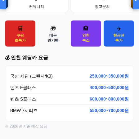
◀
▶
커뮤니티
광고문의
🛒
🎁
🏨
✈️
쿠팡
테무
인천
항공권
초특가
인기템
숙소
특가
💰 인천 웨딩카 요금
입점 · 제휴 문의
국산 세단 (그랜저/K9)
250,000~350,000원
벤츠 E클래스
400,000~500,000원
벤츠 S클래스
600,000~800,000원
BMW 7시리즈
550,000~700,000원
※ 2026년 기준 예상 요금