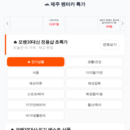
🚗
제주 렌터카 특가
🔥 모밴10대산 전용샵 초특가
전체보기
오늘만 이 가격 · 재고 한정
🔥 인기상품
생활/건강
식품
디지털/가전
패션의류
패션잡화
스포츠/레저
화장품/미용
가구/인테리어
출산/육아
여가/생활편의
🔥 모밴10대산 인기 베스트 상품