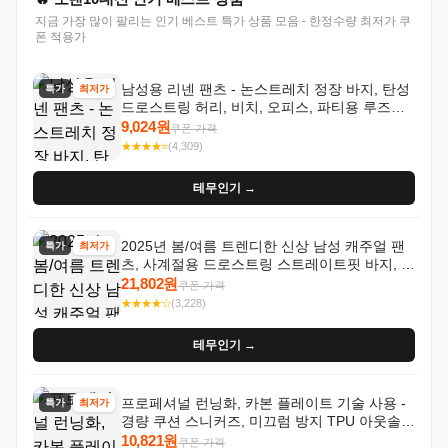
지금 가장 많이 팔리는 인기 베스트 특가 상품 모음 - 한정수량 최저가 쿠
폰 적용가
남성용 리넨 팬츠 - 논스트레치 정장 바지, 탄성
특가
최저가
드로스트링 허리, 비치, 오피스, 파티용 루즈핏
트라우저 - 세탁기 사용 가능한 캐주얼 정장 의
9,024원
쿠폰 가격
상
★★★★⭐
(4,309)
테무인기 →
2025년 봄/여름 트렌디한 신상 남성 캐주얼 팬
특가
최저가
츠, 사계절용 드로스트링 스트레이트핏 바지, 한
국 스타일, 활용도 높은 아웃도어 및 정장용, 발
21,802원
쿠폰 가격
목 바지
★★★★☆
(3,228)
테무인기 →
프로페셔널 런닝화, 카본 플레이트 기술 사용 -
특가
최저가
경량 쿠션 스니커즈, 미끄럼 방지 TPU 아웃솔,
통기성 화이트-퍼플 그라데이션, 헬스, 트레이
10,821원
쿠폰 가격