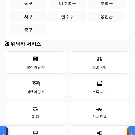
동구
미추홀구
부평구
서구
연수구
옹진군
중구
💒 웨딩카 서비스
🏢
🎒
본식웨딩카
신혼여행
모두의백화점
🗺️
🚍
명품 · 패션 · 생활
총집합 보기
폐백웨딩카
스튜디오
🤝
🚗
제휴
기사전용
💬
📢
›
‹