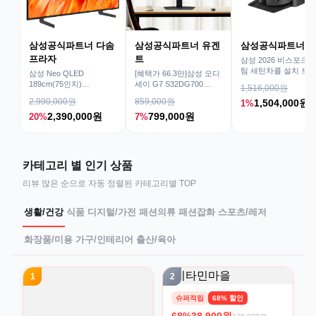
삼성공식파트너 다솜
삼성공식파트너 유겐
삼성공식파트너 
프라자
트
삼성 2026 비스포크AI
팀 새틴차콜 설치 보안
삼성 Neo QLED
[혜택가 66.3만]삼성 오디
심 VR70F00AGH
189cm(75인치)
세이 G7 S32DG700
1,516,000원
KQ75QNH70AFXKR AI
80cm(32인치) 4K IPS
2,990,000원
859,000원
1,504,000원
1%
TV
2,390,000원
799,000원
20%
7%
카테고리 별 인기 상품
리뷰 많은 순으로 자동 정렬된 카테고리별 TOP
생활/건강
식품
디지털/가전
패션의류
패션잡화
스포츠/레저
화장품/미용
가구/인테리어
출산/육아
1
2
슈퍼적립
68% 할인