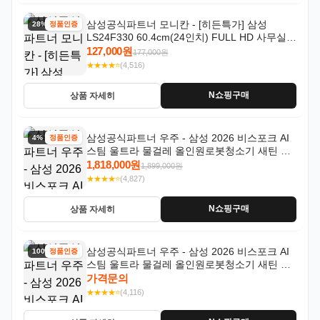
삼성공식파트너 모니칸 - [히든특가] 삼성
28% 할인
정품인증
LS24F330 60.4cm(24인치) FULL HD 사무실/
컴퓨터 모니터
127,000원
177,000원
★★★★⭐
(4,516)
N쇼핑구매
상품 자세히
삼성공식파트너 우주 - 삼성 2026 비스포크 AI
4% 할인
정품인증
스팀 울트라 물걸레 올인원로봇청소기 새틴 그
레이지 AAG
1,818,000원
1,899,000원
★★★★⭐
(4,827)
N쇼핑구매
상품 자세히
삼성공식파트너 우주 - 삼성 2026 비스포크 AI
100% 할인
정품인증
스팀 울트라 물걸레 올인원로봇청소기 새틴 차
콜 AAH
가격문의
★★★★⭐
(4,116)