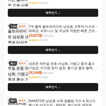
닝 - 남성용, 여성용, 모든 계절에 적합
★★★★⭐
(3,051)
테무인기 →
7개 블랙 울트라라이트 남성용 크루넥 티셔츠 -
7개세트
최저가
체육관, 피트니스 및 러닝에 적합한 빠른 건조,
통기성 좋은 수분 흡수 반팔 운동복
15,627원
쿠폰 가격
★★★★⭐
(4,518)
테무인기 →
새로운 캐주얼 운동 러닝화, 가볍고 충격 흡수
특가
최저가
기능성, 미끄럼 방지 밑창. 통기성 좋은 블랙, 화
이트, 퍼플 그라데이션 색상
18,144원
쿠폰 가격
★★★★⭐
(3,563)
테무인기 →
MAKEFGE 남성용 뉴욕 엠블럼 자수 & 워시드
특가
최저가
텍스처 야구모자 - 레터링, 부드러운 캐주얼 모