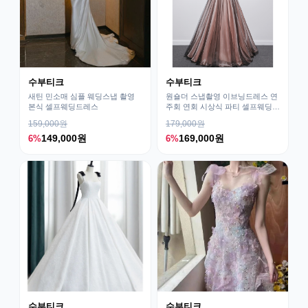
수부티크
수부티크
새틴 민소매 심플 웨딩스냅 촬영
원숄더 스냅촬영 이브닝드레스 연
본식 셀프웨딩드레스
주회 연회 시상식 파티 셀프웨딩블
랙드레스
159,000원
179,000원
149,000원
169,000원
6%
6%
수부티크
수부티크