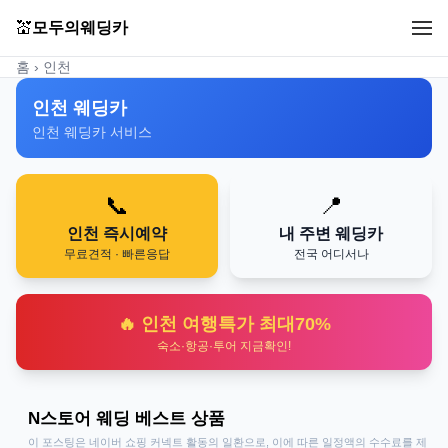
💒
모두의웨딩카
홈
› 인천
인천 웨딩카
인천 웨딩카 서비스
📞
📍
인천 즉시예약
내 주변 웨딩카
무료견적 · 빠른응답
전국 어디서나
🔥 인천 여행특가 최대70%
숙소·항공·투어 지금확인!
N스토어 웨딩 베스트 상품
이 포스팅은 네이버 쇼핑 커넥트 활동의 일환으로, 이에 따른 일정액의 수수료를 제