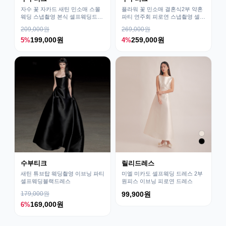
자수 꽃 자카드 새틴 민소매 스몰
플라워 꽃 민소매 결혼식2부 약혼
웨딩 스냅촬영 본식 셀프웨딩드레
파티 연주회 피로연 스냅촬영 셀프
스
웨딩드레스
209,000원
269,000원
199,000원
259,000원
5%
4%
수부티크
릴리드레스
새틴 튜브탑 웨딩촬영 이브닝 파티
미엘 미카도 셀프웨딩 드레스 2부
셀프웨딩블랙드레스
원피스 이브닝 피로연 드레스
179,000원
99,900원
169,000원
6%