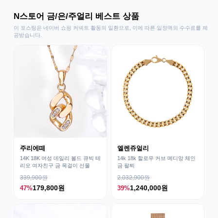
N스토어 금/은/주얼리 베스트 상품
이 포스팅은 네이버 쇼핑 커넥트 활동의 일환으로, 이에 따른 일정액의 수수료를 제
공받습니다.
주리에떼
엘렌쥬얼리
14K 18K 여성 데일리 볼드 큐빅 테
14k 18k 할로우 커브 메디앙 체인
리오 여자친구 금 목걸이 선물
금 팔찌
339,900원
2,032,900원
179,800원
1,240,000원
47%
39%