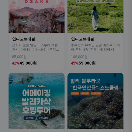
인디고트래블
인디고트래블
오사카 교토 일일 버스투어 여행
후쿠오카 유후인 일일 버스투어 여
후시미이나리 아라시야마 은각사
행 온천 벳부 유후다케 히타 다자
청수사 철학의길
이후
85,000원
108,000원
49,000원
59,000원
42%
45%