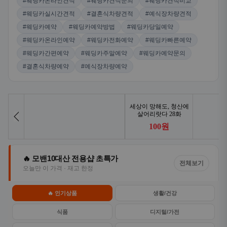
#웨딩카온라인견적
#웨딩카견적문의
#웨딩카견적비교
#웨딩카실시간견적
#결혼식차량견적
#예식장차량견적
#웨딩카예약
#웨딩카예약방법
#웨딩카당일예약
#웨딩카온라인예약
#웨딩카전화예약
#웨딩카빠른예약
#웨딩카간편예약
#웨딩카주말예약
#웨딩카예약문의
#결혼식차량예약
#예식장차량예약
🔥 모밴10대산 전용샵 초특가
전체보기
오늘만 이 가격 · 재고 한정
🔥 인기상품
생활/건강
식품
디지털/가전