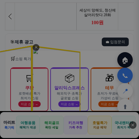
🎯
제휴 광고
💼 입점문의
✕
🛒
🏠
쇼핑 특가
📞
🛒
📦
🎁
쿠팡
알리익스프레스
테무
📍
로켓배송·특가
해외직구·초특가
초저가·무료배송
최저가 쇼핑
글로벌 쇼핑
가성비 쇼핑
지금 쇼핑 →
지금 쇼핑 →
지금 쇼핑 →
⬆️
마리트
여행용품
해외골프
키즈여행
호텔특가
국내렌터카
✕
🏠
📝
💬
🚐
🛒
특가픽
혜택가 제공
폭탄 세일
가족 추천
지금 예약
최저가 픽
💍 전국 웨딩 박람회 일정 한눈에!
AD
🏠
💬
✈️
🍽️
🛒
🎁
💒
일정확인 →
홈
커뮤
여행
맛집
쿠팡
테무
홈
견적
커뮤니티
기사등록
아마존
웨딩홀·스드메·허니문까지 한 번에 비교하고 최대 할인 혜택 받으세요