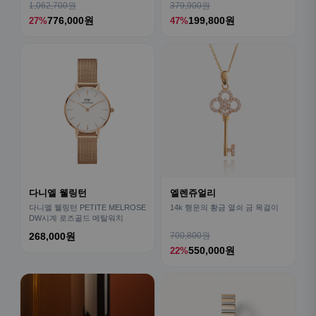
1,062,700원
379,900원
776,000원
199,800원
27%
47%
다니엘 웰링턴
엘렌쥬얼리
다니엘 웰링턴 PETITE MELROSE
14k 행운의 황금 열쇠 금 목걸이
DW시계 로즈골드 메탈워치
268,000원
700,800원
550,000원
22%