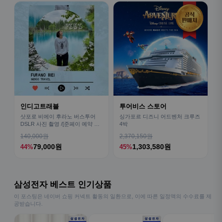
인디고트래블
투어비스 스토어
삿포로 비에이 후라노 버스투어
싱가포르 디즈니 어드벤처 크루즈
DSLR 사진 촬영 /[준페이 예약 식
4박
사]
140,000원
2,370,150원
79,000원
1,303,580원
44%
45%
삼성전자 베스트 인기상품
이 포스팅은 네이버 쇼핑 커넥트 활동의 일환으로, 이에 따른 일정액의 수수료를 제
공받습니다.