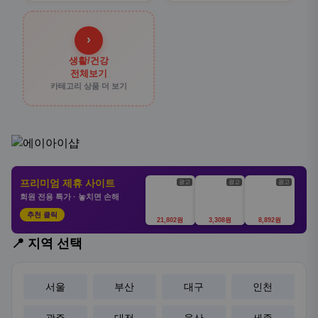
›
생활/건강
전체보기
카테고리 상품 더 보기
프리미엄 제휴 사이트
광고
광고
광고
회원 전용 특가 · 놓치면 손해
추천 클릭
21,802원
3,308원
8,892원
📍 지역 선택
서울
부산
대구
인천