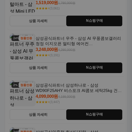
1,519,000원
1,790,000원
★★★★⭐
(3,061)
N쇼핑구매
상품 자세히
삼성공식파트너 우주 - 삼성 AI 무풍콤보갤러리
24% 할인
정품인증
청정 이지오픈 멀티형 에어컨
AF80F17D22WRS 기본설치포함
3,248,000원
4,290,000원
★★★★⭐
(3,191)
N쇼핑구매
상품 자세히
삼성공식파트너 삼성하나로 - 삼성
2% 할인
정품인증
WD90F25AHY 비스포크 AI콤보 세탁25kg 건조
18kg 자동문열림 1등급
4,099,000원
4,199,000원
★★★★⭐
(3,447)
N쇼핑구매
상품 자세히
24% 할인
정품인증