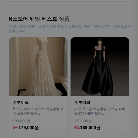
N스토어 웨딩 베스트 상품
이 포스팅은 네이버 쇼핑 커넥트 활동의 일환으로, 이에 따른 일정액의 수수료를 제
공받습니다.
수부티크
수부티크
튜브탑 레이스 레트로 웨딩촬영 본
새틴 튜브탑 웨딩촬영 이브닝 파티
식 셀프웨딩드레스
셀프웨딩블랙드레스
189,000원
179,000원
179,000원
169,000원
5%
6%