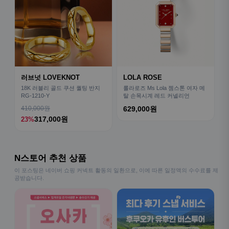
러브넛 LOVEKNOT
LOLA ROSE
18K 러블리 골드 쿠션 퀄팅 반지
롤라로즈 Ms Lola 젬스톤 여자 메
RG-1210-Y
탈 손목시계 레드 커넬리언
410,000원
629,000원
317,000원
23%
N스토어 추천 상품
이 포스팅은 네이버 쇼핑 커넥트 활동의 일환으로, 이에 따른 일정액의 수수료를 제
공받습니다.