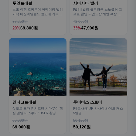
두잇트래블
사마사마 발리
보홀 여행 호핑투어 어메이징 발리
[발리] 발리 블루라군 스노쿨링 고
카삭 버진아일랜드 돌고래 거북이
프로 촬영 픽업드랍 해양 수상 액
픽드랍 포함
티비티 체험 산호 열대어
87,250원
72,000원
69,800원
47,900원
20%
33%
인디고트래블
투어비스 스토어
삿포로 오타루 샤코탄 시마무이 핵
[바로사용] JR 간사이 와이드 패스
심 일일 버스투어/ DSLR 촬영
5일권
69,000원
50,120원
69,000원
50,120원