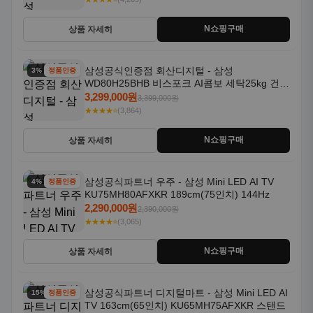
N쇼핑구매
상품 자세히
삼성공식인증점 회산디지털 - 삼성
3% 할인
정품인증
WD80H25BHB 비스포크 AI콤보 세탁25kg 건조
18kg 26년형 일체형 1등급
3,299,000원
3,399,000원
★★★★⭐
(3,864)
N쇼핑구매
상품 자세히
삼성공식파트너 우주 - 삼성 Mini LED AI TV
4% 할인
정품인증
KU75MH80AFXKR 189cm(75인치) 144Hz
2,290,000원
2,390,000원
★★★★⭐
(3,065)
N쇼핑구매
상품 자세히
삼성공식파트너 디지털마트 - 삼성 Mini LED AI
15% 할인
정품인증
TV 163cm(65인치) KU65MH75AFXKR 스탠드