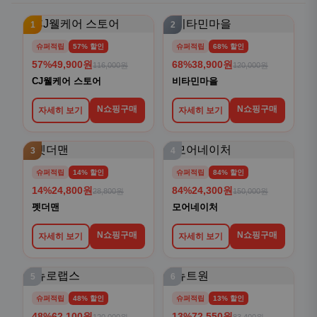
1
2
슈퍼적립
57% 할인
슈퍼적립
68% 할인
57%
49,900원
68%
38,900원
116,000원
120,000원
CJ웰케어 스토어
비타민마을
N쇼핑구매
N쇼핑구매
자세히 보기
자세히 보기
3
4
슈퍼적립
14% 할인
슈퍼적립
84% 할인
14%
24,800원
84%
24,300원
28,800원
150,000원
펫더맨
모어네이처
N쇼핑구매
N쇼핑구매
자세히 보기
자세히 보기
5
6
슈퍼적립
48% 할인
슈퍼적립
13% 할인
48%
62,100원
13%
72,550원