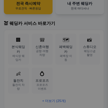
전국 즉시예약
내 주변 웨딩카
무료견적 · 빠른응답
전국 어디서나
💒 웨딩카 서비스 바로가기
🏢
🎒
🗺️
📸
본식웨딩
신혼여행
폐백웨딩
스튜디오
공항·여행
웨딩스냅
카
카
차량
촬영
예식장 웨
폐백장 이
딩카
동
👶
💍
돌잔치
프로포즈
돌잔치 차
프로포즈
량
이벤트
+ 더보기 (25개)