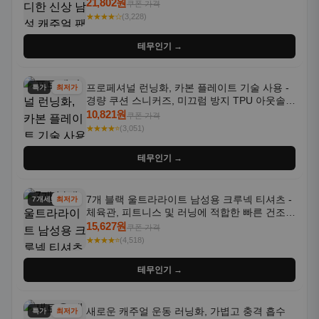
국 스타일, 활용도 높은 아웃도어 및 정장용, 발
21,802원
쿠폰 가격
목 바지
★★★★☆
(3,228)
테무인기 →
프로페셔널 런닝화, 카본 플레이트 기술 사용 -
특가
최저가
경량 쿠션 스니커즈, 미끄럼 방지 TPU 아웃솔,
통기성 화이트-퍼플 그라데이션, 헬스, 트레이
10,821원
쿠폰 가격
닝 - 남성용, 여성용, 모든 계절에 적합
★★★★⭐
(3,051)
테무인기 →
7개 블랙 울트라라이트 남성용 크루넥 티셔츠 -
7개세트
최저가
체육관, 피트니스 및 러닝에 적합한 빠른 건조,
통기성 좋은 수분 흡수 반팔 운동복
15,627원
쿠폰 가격
★★★★⭐
(4,518)
테무인기 →
새로운 캐주얼 운동 러닝화, 가볍고 충격 흡수
특가
최저가