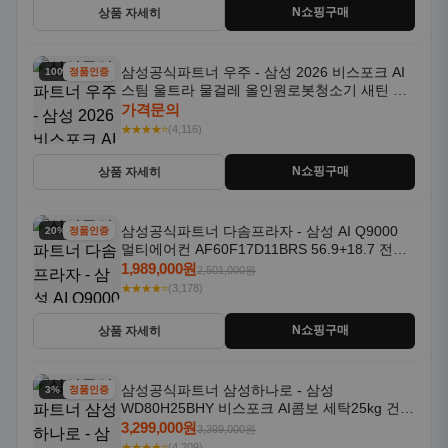
N쇼핑구매
상품 자세히
삼성공식파트너 우주 - 삼성 2026 비스포크 AI
100% 할인
정품인증
스팀 울트라 물걸레 올인원로봇청소기 새틴 차
콜 AAH
가격문의
★★★★⭐
(4,116)
N쇼핑구매
상품 자세히
삼성공식파트너 다솜프라자 - 삼성 AI Q9000
20% 할인
정품인증
멀티에어컨 AF60F17D11BRS 56.9+18.7 전국
기본설치포함
1,989,000원
2,501,000원
★★★★⭐
(3,178)
N쇼핑구매
상품 자세히
삼성공식파트너 삼성하나로 - 삼성
3% 할인
정품인증
WD80H25BHY 비스포크 AI콤보 세탁25kg 건조
18kg 26년형 일체형 1등급
3,299,000원
3,399,000원
★★★★⭐
(4,209)