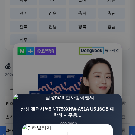
광주
대전
울산
세종
경기
강원
충북
충남
전북
전남
경북
경남
제주
💰 요금 안내
2026년 기준 예상 요금 (실제 요금은 상담 시 확정)
구분
요금
비고
벤츠 E클래스 (반일)
300,000~500,000원
기사 포함
삼성 갤럭시북5 NT750XHW-A51A U5 16GB 대
학생 사무용…
벤츠 S클래스 (반일)
500,000~800,000원
기사 포함
1,999,000원
BMW 7시리즈 (반일)
500,000~800,000원
기사 포함
1,549,000원
23%