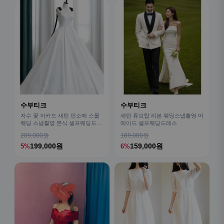
수부티크
수부티크
자수 꽃 자카드 새틴 민소매 스몰
새틴 튜브탑 리본 웨딩스냅촬영 머
웨딩 스냅촬영 본식 셀프웨딩드레
메이드 셀프웨딩드레스
스
209,000원
169,000원
199,000원
159,000원
5%
6%