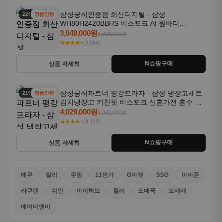
삼성공식인증점 회산디지털 - 삼성
22% 할인
정품인증
WH80H2420BBHS 비스포크 AI 원바디
24kg+20kg 세제자동투입 1등급
3,049,000원
3,898,001원
★★★★⭐
(3,054)
N쇼핑구매
상품 자세히
삼성공식파트너 평강프라자 - 삼성 냉장고세트
21% 할인
정품인증
김치냉장고 키친핏 비스포크 신혼가전 혼수 입
주가전 빌트인 화이트
4,029,000원
5,080,000원
★★★★⭐
(4,149)
N쇼핑구매
상품 자세히
테무
알리
쿠팡
11번가
G마켓
SSG
아마존
라쿠텐
쉬인
아이허브
컬리
도매꾹
도매매
에어비앤비