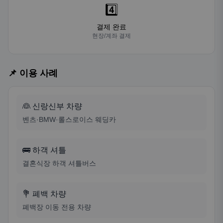
4️⃣
결제 완료
현장/계좌 결제
📌 이용 사례
👰 신랑신부 차량
벤츠·BMW·롤스로이스 웨딩카
🚌 하객 셔틀
결혼식장 하객 셔틀버스
💐 폐백 차량
폐백장 이동 전용 차량