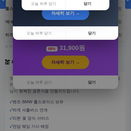
◀
▶
오늘 하루 닫기
닫기
롤스로이스 (반일)
1,000,000~2,000,000원
기사 포함
자세히 보기 →
제네시스 G90 (반일)
400,000~600,000원
기사 포함
[3+1] 동국제약 마이핏 V 활성엽산 임신준비 임산
부영양 30정, 4개
오늘 하루 닫기
닫기
하객버스 (25인승)
400,000~600,000원
기사 포함
100,000원
31,900원
※ 거리, 시간, 물량에 따라 요금이 달라질 수 있습니다.
68%
💒 웨딩카 서비스 소개
자세히 보기 →
모두의웨딩카는 전국 어디서나 편리하게 이용할 수 있는 웨딩
오늘 하루 닫기
닫기
카 서비스입니다. 특별한 날을 위한 최고급 차량과 전문 기사
님이 행복한 결혼식을 만들어드립니다.
✓
벤츠·BMW·롤스로이스 보유
✓
하객 셔틀버스 연계
✓
리본·꽃 장식 서비스
✓
전담 웨딩 기사 배정