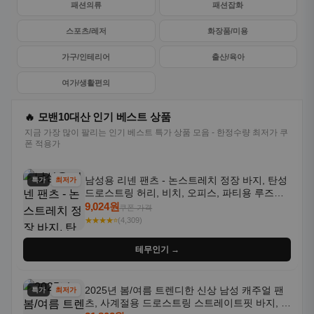
패션의류
패션잡화
스포츠/레저
화장품/미용
가구/인테리어
출산/육아
여가/생활편의
🔥 모밴10대산 인기 베스트 상품
지금 가장 많이 팔리는 인기 베스트 특가 상품 모음 - 한정수량 최저가 쿠
폰 적용가
남성용 리넨 팬츠 - 논스트레치 정장 바지, 탄성
특가
최저가
드로스트링 허리, 비치, 오피스, 파티용 루즈핏
트라우저 - 세탁기 사용 가능한 캐주얼 정장 의
9,024원
쿠폰 가격
상
★★★★⭐
(4,309)
테무인기 →
2025년 봄/여름 트렌디한 신상 남성 캐주얼 팬
특가
최저가
츠, 사계절용 드로스트링 스트레이트핏 바지, 한