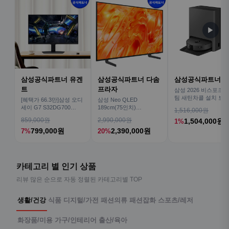
▶
삼성공식파트너 유겐
삼성공식파트너 다솜
삼성공식파트너 
트
프라자
삼성 2026 비스포크AI
팀 새틴차콜 설치 보안
[혜택가 66.3만]삼성 오디
삼성 Neo QLED
심 VR70F00AGH
세이 G7 S32DG700
189cm(75인치)
1,516,000원
80cm(32인치) 4K IPS
KQ75QNH70AFXKR AI
859,000원
2,990,000원
1,504,000원
1%
TV
799,000원
2,390,000원
7%
20%
카테고리 별 인기 상품
리뷰 많은 순으로 자동 정렬된 카테고리별 TOP
생활/건강
식품
디지털/가전
패션의류
패션잡화
스포츠/레저
화장품/미용
가구/인테리어
출산/육아