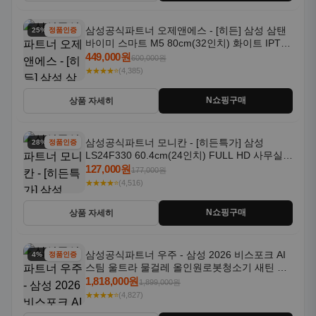
삼성공식파트너 오제앤에스 - [히든] 삼성 삼탠
25% 할인
정품인증
바이미 스마트 M5 80cm(32인치) 화이트 IPTV
OTT 패키지
449,000원
600,000원
★★★★⭐
(4,385)
N쇼핑구매
상품 자세히
삼성공식파트너 모니칸 - [히든특가] 삼성
28% 할인
정품인증
LS24F330 60.4cm(24인치) FULL HD 사무실/
컴퓨터 모니터
127,000원
177,000원
★★★★⭐
(4,516)
N쇼핑구매
상품 자세히
삼성공식파트너 우주 - 삼성 2026 비스포크 AI
4% 할인
정품인증
스팀 울트라 물걸레 올인원로봇청소기 새틴 그
레이지 AAG
1,818,000원
1,899,000원
★★★★⭐
(4,827)