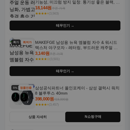
기능성, 미끄럼 방지 밑창. 통기성 좋은 블랙, 화
이트, 퍼플 그라데이션 색상
18,144원
쿠폰 가격
★★★★⭐
(3,563)
테무인기 →
MAKEFGE 남성용 뉴욕 엠블럼 자수 & 워시드
특가
최저가
텍스처 야구모자 - 레터링, 부드러운 캐주얼 모
자, NYC 스타일
3,140원
쿠폰 가격
★★★★☆
(3,501)
테무인기 →
삼성공식파트너 올인포케이 - 삼성 갤럭시 워치
5% 할인
정품인증
8 블루투스 40mm
398,000원
419,000원
★★★★⭐
(3,457)
N쇼핑구매
상품 자세히