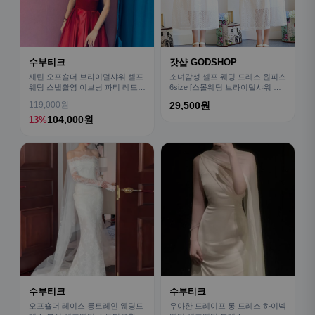
수부티크
갓샵 GODSHOP
새틴 오프숄더 브라이덜샤워 셀프
소녀감성 셀프 웨딩 드레스 원피스
웨딩 스냅촬영 이브닝 파티 레드드
6size [스몰웨딩 브라이덜샤워 들
레스
러리 옷 의상]
119,000원
29,500원
104,000원
13%
수부티크
수부티크
오프숄더 레이스 롱트레인 웨딩드
우아한 드레이프 롱 드레스 하이넥